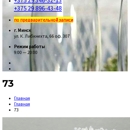
+375 29 346-32-13
+375 29 896-43-48
по предварительной записи
г. Минск
ул. К. Либкнехта, 66 оф. 307
Режим работы
9:00 — 20:00
73
Главная
Главная
73