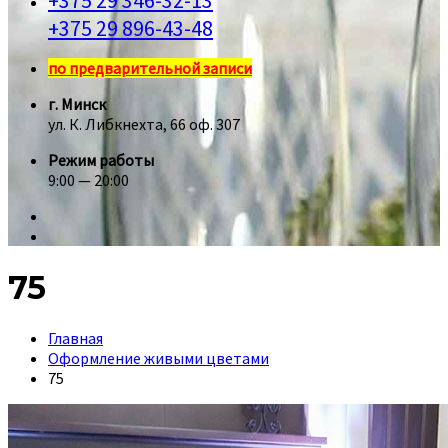
+375 29 346-32-13
+375 29 896-43-48
по предварительной записи
г. Минск
ул. К. Либкнехта, 66 оф. 307
Режим работы
9:00 — 20:00
75
Главная
Оформление живыми цветами
75