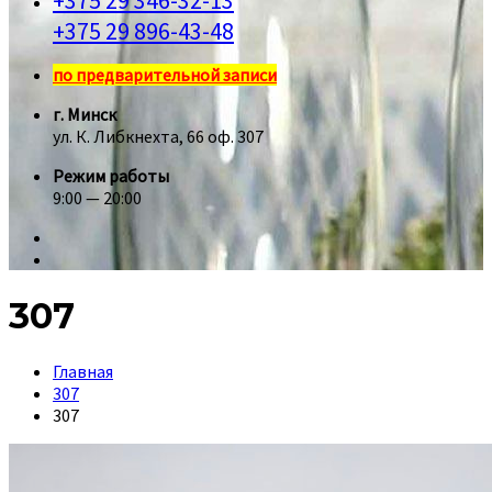
+375 29 346-32-13
+375 29 896-43-48
по предварительной записи
г. Минск
ул. К. Либкнехта, 66 оф. 307
Режим работы
9:00 — 20:00
307
Главная
307
307